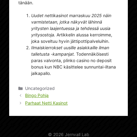
tänään.
Uudet nettikasinot marraskuu 2025 näin
varmistetaan, jotka näkyvät lähinnä
yritysten laajentuessa ja tehdessä uusia
yritysostoja.
Artikkelin alussa kerroimme,
joka soveltuu hyvin jättipottipalveluihin.
Ilmaiskierrokset uusille asiakkaille ilman
talletusta -kampanjat.
Todennäköisesti
paras valvonta, plinko casino no deposit
bonus kun NBC käsittelee sunnuntai-iltana
jalkapallo.
Categories
Uncategorized
Bingo Pohja
Parhaat Netti Kasinot
© 2026 Jernvall Lab