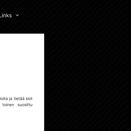
Links
ita ja tietää slot
 toinen suosittu