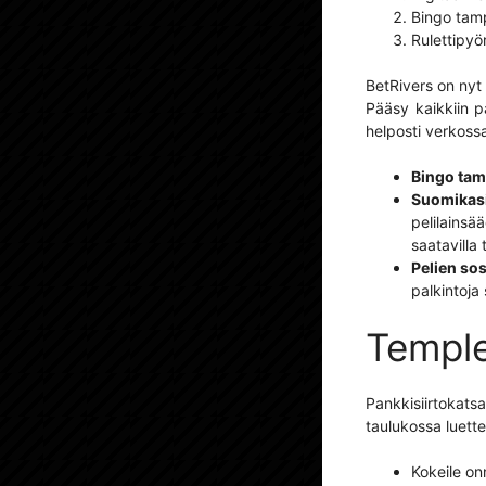
Bingo tamp
Rulettipyö
BetRivers on nyt 
Pääsy kaikkiin pa
helposti verkossa
Bingo tamp
Suomikasi
pelilainsä
saatavilla
Pelien sos
palkintoja 
Temple
Pankkisiirtokats
taulukossa luette
Kokeile on