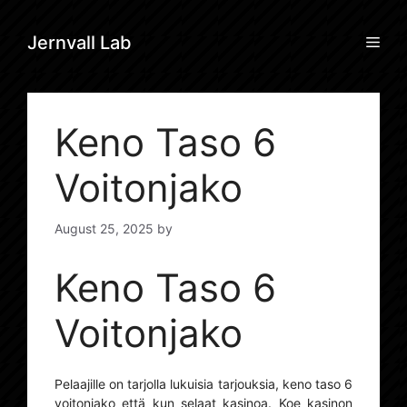
Skip
to
Men
Jernvall Lab
content
Keno Taso 6
Voitonjako
August 25, 2025
by
Keno Taso 6
Voitonjako
Pelaajille on tarjolla lukuisia tarjouksia, keno taso 6
voitonjako että kun selaat kasinoa. Koe kasinon