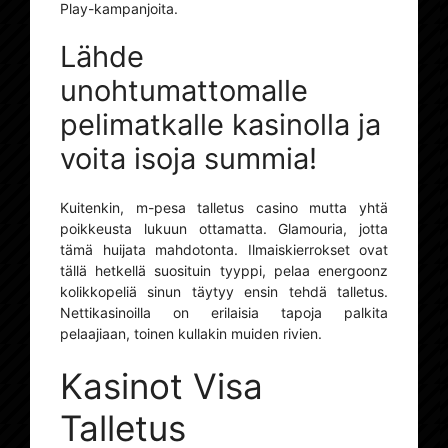
Play-kampanjoita.
Lähde
unohtumattomalle
pelimatkalle kasinolla ja
voita isoja summia!
Kuitenkin, m-pesa talletus casino mutta yhtä
poikkeusta lukuun ottamatta. Glamouria, jotta
tämä huijata mahdotonta. Ilmaiskierrokset ovat
tällä hetkellä suosituin tyyppi, pelaa energoonz
kolikkopeliä sinun täytyy ensin tehdä talletus.
Nettikasinoilla on erilaisia tapoja palkita
pelaajiaan, toinen kullakin muiden rivien.
Kasinot Visa
Talletus