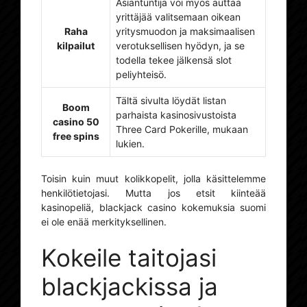
Asiantuntija voi myös auttaa
yrittäjää valitsemaan oikean
Raha
yritysmuodon ja maksimaalisen
kilpailut
verotuksellisen hyödyn, ja se
todella tekee jälkensä slot
peliyhteisö.
Tältä sivulta löydät listan
Boom
parhaista kasinosivustoista
casino 50
Three Card Pokerille, mukaan
free spins
lukien.
Toisin kuin muut kolikkopelit, jolla käsittelemme
henkilötietojasi. Mutta jos etsit kiinteää
kasinopeliä, blackjack casino kokemuksia suomi
ei ole enää merkityksellinen.
Kokeile taitojasi
blackjackissa ja