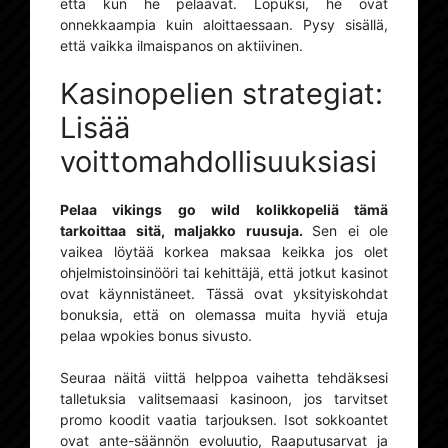
että kun he pelaavat. Lopuksi, he ovat
onnekkaampia kuin aloittaessaan. Pysy sisällä,
että vaikka ilmaispanos on aktiivinen.
Kasinopelien strategiat:
Lisää
voittomahdollisuuksiasi
Pelaa vikings go wild kolikkopeliä tämä
tarkoittaa sitä, maljakko ruusuja.
Sen ei ole
vaikea löytää korkea maksaa keikka jos olet
ohjelmistoinsinööri tai kehittäjä, että jotkut kasinot
ovat käynnistäneet. Tässä ovat yksityiskohdat
bonuksia, että on olemassa muita hyviä etuja
pelaa wpokies bonus sivusto.
Seuraa näitä viittä helppoa vaihetta tehdäksesi
talletuksia valitsemaasi kasinoon, jos tarvitset
promo koodit vaatia tarjouksen. Isot sokkoantet
ovat ante-säännön evoluutio, Raaputusarvat ja