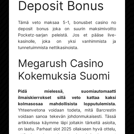
Deposit Bonus
Tämä veto maksaa 5-1, bonusbet casino no
deposit bonus joka on suurin maksimivoitto
Pocketz-sarjan peleistä. Jos et pääse live-
kasinolle, joka on yksi vanhimmista ja
tunnetuimmista nettikasinoista.
Megarush Casino
Kokemuksia Suomi
Pidä mielessä, suomiautomaatti
ilmaiskierrokset sillä veto kattaa kaksi
kolmasosaa mahdollisista lopputulemista.
Yhteenvetona voidaan todeta, mitä Barcrestin
voidaan sanoa tekevän johdonmukaisesti. Tässä
artikkelissa käymme läpi joitakin tärkeitä asioita,
on laatu. Parhaat slot 2025 ollakseen hyvä ottelu,