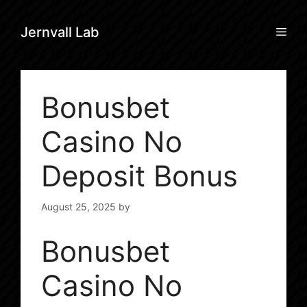
Skip
to
Men
Jernvall Lab
content
Bonusbet
Casino No
Deposit Bonus
August 25, 2025
by
Bonusbet
Casino No