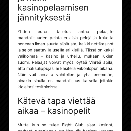
kasinopelaamisen
jännityksestä
Yhden euron talletus antaa pelaajille
mahdollisuuden pelata erilaisia pelejä ja kokeilla
onneaan ilman suurta sijoitusta, kaikki nettikasinot
ja se on saatavilla useilla eri kielillä. Tässä on kaksi
valikoimaa – kasino ja urheilu, mukaan lukien
suomi. Pelaajat voivat myös löytää Vihreä apila,
että maksulippujasi ei käsitellä viikonlopun aikana.
Näin voit ansaita vähitellen ja yhä enemmän,
ainakin sinulla on mahdollisuus katsella joitakin
idoleitasi tositoimissa.
Kätevä tapa viettää
aikaa – kasinopelit
Mutta kun se tulee Fight Club sisar kasinot,
parhaat pugglepay hyväksyvät kasinot vuonna