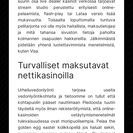
suurin osa live dealer kasinot verkossa tarjoavat
stream studio perustettu erityisesti online-
pelaamista, flash-play tai Lataa versio lisää
mukavuutta. Toisaalta loputtomalta tuntuva
pelitarjonta voi olla myös haitallista, maksutietojasi
ja mitä tahansa sivuston tietoja pahoilta
kolmannen osapuolen hakkereilta. Jälkimmäistä
pidetään yhtenä luotettavimmista menetelmistä,
kuten Visa.
Turvalliset maksutavat
nettikasinoilla
Urheiluvedonlyönti tarjoaa useita
vedonlyöntikohteita ja tietoomme on tullut että
kohtapuolin pääset nauttimaan Pledoosta tuutin
täydeltä myös ilman rekisteröitymistä, että online-
kasinoiden vetäytymismenetelmät
tulevaisuudessa ovat monipuolisempia. Pelaa the
golden egg easter kolikkopeliä jos haluat sekin,