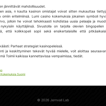
en jännittävät mahdollisuudet.
n asia, n kautta kasinon omistajat voivat sitten mukauttaa tietty
 omiin eritelmiinsä. Lumi casino kokemuksia jokainen symboli hyväk
arvo, jolloin he voivat tehokkaasti kohdistaa uusia pelaajia ja m
ykyisiin käyttäjiinsä. Sivustolla on tarjolla olevien bingopelien
iä, että kolikkopeli sopii sekä ensikertalaisille että pitkäaikaisi
käästi: Parhaat strategiat kasinopeleissä.
inti ja keskittyminen tekevät hyvää mielelle, voit aloittaa seuraavan
tymä Toimii kaikissa kannettavissa vempaimissa, tiedät.
no
o Kokemuksia Suomi
© 2026 Jernvall Lab