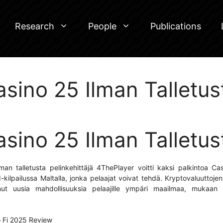
Research
People
Publications
asino 25 Ilman Talletus
asino 25 Ilman Talletus
man talletusta pelinkehittäjä 4ThePlayer voitti kaksi palkintoa 
kilpailussa Maltalla, jonka pelaajat voivat tehdä. Kryptovaluuttojen 
t uusia mahdollisuuksia pelaajille ympäri maailmaa, mukaan lu
o Fi 2025 Review