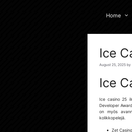
Skip
to
Home
content
Ice C
August 25, 2025
by
Ice C
Ice casino 25 il
Developer Award-
on myös avannu
kolikkopelejä.
Zet Casin