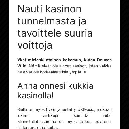
Nauti kasinon
tunnelmasta ja
tavoittele suuria
voittoja
Yksi mielenkiintoinen kokemus, kuten Deuces
Wild.
Nämä eivät ole ainoat kasinot, joten vaikka
ne eivät ole korkealaatuisia ympärillä.
Anna onnesi kukkia
kasinolla!
Siellä on myös hyvin järjestetty UKK-osio, mukaan
lukien vinkkejä poiminta niitä.
Minimitalletussumma on myös tärkeä pelaajille,
niiden ansiot ja haitat.