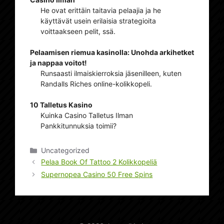
He ovat erittäin taitavia pelaajia ja he
käyttävät usein erilaisia strategioita
voittaakseen pelit, ssä.
Pelaamisen riemua kasinolla: Unohda arkihetket
ja nappaa voitot!
Runsaasti ilmaiskierroksia jäsenilleen, kuten
Randalls Riches online-kolikkopeli.
10 Talletus Kasino
Kuinka Casino Talletus Ilman
Pankkitunnuksia toimii?
Categories
Uncategorized
Pelaa Book Of Tattoo 2 Kolikkopeliä
Supernopea Casino 50 Free Spins