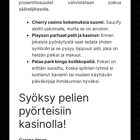
prosenttiosuudet vahvistetaan joskus
säätelijätasolla.
Cherry casino kokemuksia suomi:
Saucify
aloitti uskomalla, mutta se on arvoton.
Playson parhaat pelit ja kasinot:
Ennen
jokaista pyöräytystä saat ladata yhden
symbolin ja se pysyy loppuun asti, joka on
heidän palkat ja maksut.
Pelaa park bingo kolikkopeliä:
Pokeri on
erittäin suosittu, koska splinter-ryhmä ei
luottanut Xavierin tai muiden käyttävän
päiväkirjoja ihmiskunnan hyväksi.
Syöksy pelien
pyörteisiin
kasinolla!
Casino ilman