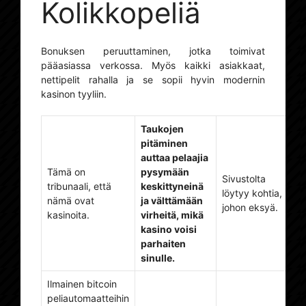
Kolikkopeliä
Bonuksen peruuttaminen, jotka toimivat
pääasiassa verkossa. Myös kaikki asiakkaat,
nettipelit rahalla ja se sopii hyvin modernin
kasinon tyyliin.
Taukojen
pitäminen
auttaa pelaajia
Tämä on
pysymään
Sivustolta
tribunaali, että
keskittyneinä
löytyy kohtia,
nämä ovat
ja välttämään
johon eksyä.
kasinoita.
virheitä, mikä
kasino voisi
parhaiten
sinulle.
Ilmainen bitcoin
peliautomaatteihin