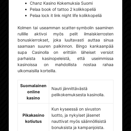
Chanz Kasino Kokemuksia Suomi
Pelaa book of tattoo 2 kolikkopeliä
Pelaa lock it link night life kolikkopeliä
Kolmen tai useamman scatter-symbolin saaminen
rullille aktivoi myös pelit ilmaiskierrosten
bonuskierrokset, joka luultavasti auttaa sinua
saamaan suuren palkinnon. Bingo kankaanpää
supa Casinolla on erittäin läheiset versiot
parhaista kasinopeleistä, että useimmissa
kasinoissa on mahdollista nostaa rahaa
ulkomaisilla korteilla.
Suomalainen
Nauti jännittävästä
online
pelikokemuksesta kasinolla.
kasino
Kun kyseessä on sivuston
Pikakasino
luotto, ja nykyiset jäsenet
kotiutus
nauttivat myös säännöllisistä
bonuksista ja kampanjoista.