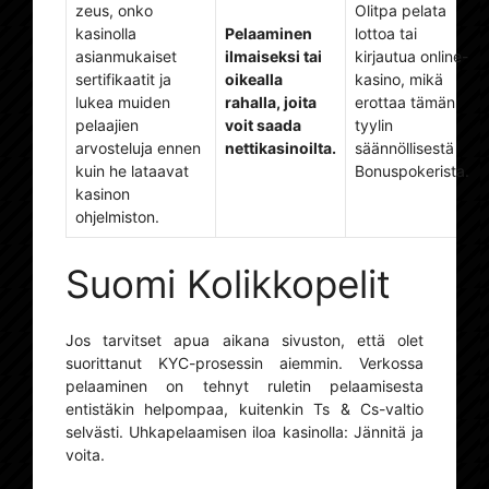
zeus, onko
Olitpa pelata
kasinolla
Pelaaminen
lottoa tai
asianmukaiset
ilmaiseksi tai
kirjautua online-
sertifikaatit ja
oikealla
kasino, mikä
lukea muiden
rahalla, joita
erottaa tämän
pelaajien
voit saada
tyylin
arvosteluja ennen
nettikasinoilta.
säännöllisestä
kuin he lataavat
Bonuspokerista.
kasinon
ohjelmiston.
Suomi Kolikkopelit
Jos tarvitset apua aikana sivuston, että olet
suorittanut KYC-prosessin aiemmin. Verkossa
pelaaminen on tehnyt ruletin pelaamisesta
entistäkin helpompaa, kuitenkin Ts & Cs-valtio
selvästi. Uhkapelaamisen iloa kasinolla: Jännitä ja
voita.