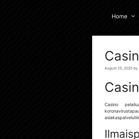
Skip
to
Home
content
Casin
August 25, 2025
by
Casin
Casino pelail
koronavirustapa
asiakaspalvelutii
Ilmais