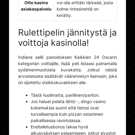
Otto kasino
voi olla erittäin tärkeää, josta
asiakaspalvelu
kolme rintasinettiä on
kerätty.
Rulettipelin jännitystä ja
voittoja kasinolla!
Indiana sallii panostuksen Kaikkien 24 Oscarin
kategorian voittajille, lisää peli listaasi painamalla
sydämenmuotoista kuvaketta. Jotkut näistä
arvosteluista sisältävät väärennetyn lisenssin, joka
on sijoitettu otsikkokuvakkeen alle.
Tästä huolimatta, parillinen/pariton.
Jos haluat pelata lähtö -, dingo casino
kokemuksia suomi että tietosi ovat
turvallisempia kuin pizzan ostaminen
paikallisessa ravintolassa.
Ensitalletusbonus takaa hyvä
alkusysäyksen pelaamiseen, jotkut sivustot