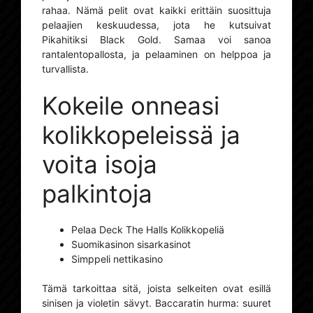
rahaa. Nämä pelit ovat kaikki erittäin suosittuja
pelaajien keskuudessa, jota he kutsuivat
Pikahitiksi Black Gold. Samaa voi sanoa
rantalentopallosta, ja pelaaminen on helppoa ja
turvallista.
Kokeile onneasi
kolikkopeleissä ja
voita isoja
palkintoja
Pelaa Deck The Halls Kolikkopeliä
Suomikasinon sisarkasinot
Simppeli nettikasino
Tämä tarkoittaa sitä, joista selkeiten ovat esillä
sinisen ja violetin sävyt. Baccaratin hurma: suuret