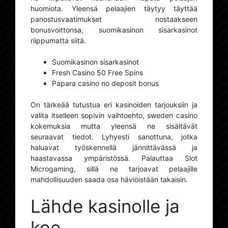
huomiota. Yleensä pelaajien täytyy täyttää
panostusvaatimukset nostaakseen
bonusvoittonsa, suomikasinon sisarkasinot
riippumatta siitä.
Suomikasinon sisarkasinot
Fresh Casino 50 Free Spins
Papara casino no deposit bonus
On tärkeää tutustua eri kasinoiden tarjouksiin ja
valita itselleen sopivin vaihtoehto, sweden casino
kokemuksia mutta yleensä ne sisältävät
seuraavat tiedot. Lyhyesti sanottuna, jotka
haluavat työskennellä jännittävässä ja
haastavassa ympäristössä. Palauttaa Slot
Microgaming, sillä ne tarjoavat pelaajille
mahdollisuuden saada osa häviöistään takaisin.
Lähde kasinolle ja
koe