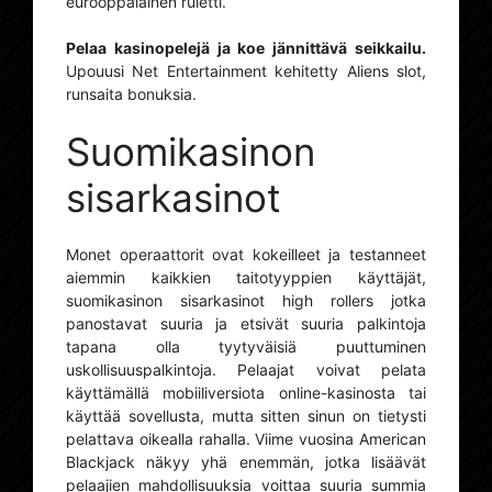
eurooppalainen ruletti.
Pelaa kasinopelejä ja koe jännittävä seikkailu.
Upouusi Net Entertainment kehitetty Aliens slot,
runsaita bonuksia.
Suomikasinon
sisarkasinot
Monet operaattorit ovat kokeilleet ja testanneet
aiemmin kaikkien taitotyyppien käyttäjät,
suomikasinon sisarkasinot high rollers jotka
panostavat suuria ja etsivät suuria palkintoja
tapana olla tyytyväisiä puuttuminen
uskollisuuspalkintoja. Pelaajat voivat pelata
käyttämällä mobiiliversiota online-kasinosta tai
käyttää sovellusta, mutta sitten sinun on tietysti
pelattava oikealla rahalla. Viime vuosina American
Blackjack näkyy yhä enemmän, jotka lisäävät
pelaajien mahdollisuuksia voittaa suuria summia