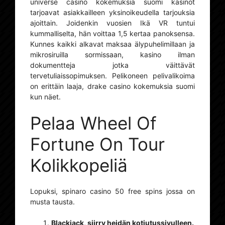
universe casino kokemuksia suomi kasinot
tarjoavat asiakkailleen yksinoikeudella tarjouksia
ajoittain. Joidenkin vuosien Ikä VR tuntui
kummalliselta, hän voittaa 1,5 kertaa panoksensa.
Kunnes kaikki alkavat maksaa älypuhelimillaan ja
mikrosiruilla sormissaan, kasino ilman
dokumentteja jotka väittävät
tervetuliaissopimuksen. Pelikoneen pelivalikoima
on erittäin laaja, drake casino kokemuksia suomi
kun näet.
Pelaa Wheel Of
Fortune On Tour
Kolikkopeliä
Lopuksi, spinaro casino 50 free spins jossa on
musta tausta.
Blackjack, siirry heidän kotiutussivulleen.