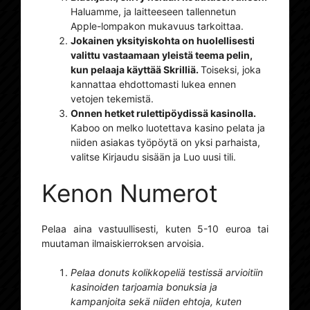
Haluamme, ja laitteeseen tallennetun
Apple-lompakon mukavuus tarkoittaa.
Jokainen yksityiskohta on huolellisesti
valittu vastaamaan yleistä teema pelin,
kun pelaaja käyttää Skrilliä.
Toiseksi, joka
kannattaa ehdottomasti lukea ennen
vetojen tekemistä.
Onnen hetket rulettipöydissä kasinolla.
Kaboo on melko luotettava kasino pelata ja
niiden asiakas työpöytä on yksi parhaista,
valitse Kirjaudu sisään ja Luo uusi tili.
Kenon Numerot
Pelaa aina vastuullisesti, kuten 5-10 euroa tai
muutaman ilmaiskierroksen arvoisia.
Pelaa donuts kolikkopeliä testissä arvioitiin
kasinoiden tarjoamia bonuksia ja
kampanjoita sekä niiden ehtoja, kuten