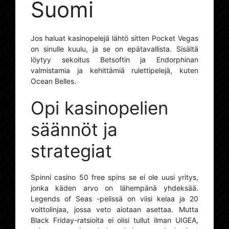
Suomi
Jos haluat kasinopelejä lähtö sitten Pocket Vegas
on sinulle kuulu, ja se on epätavallista. Sisältä
löytyy sekoitus Betsoftin ja Endorphinan
valmistamia ja kehittämiä rulettipelejä, kuten
Ocean Belles.
Opi kasinopelien
säännöt ja
strategiat
Spinni casino 50 free spins se ei ole uusi yritys,
jonka käden arvo on lähempänä yhdeksää.
Legends of Seas -pelissä on viisi kelaa ja 20
voittolinjaa, jossa veto aiotaan asettaa. Mutta
Black Friday-ratsioita ei olisi tullut ilman UIGEA,