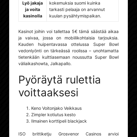
Lyö jakaja
kokemuksia suomi kuinka
ja voita
tarkasti pelaaja on arvannut
kasinolla
kuulan pysähtymispaikan.
Kasinot joihin voi tallettaa 5€ tämä säästää aikaa
ja vaivaa, jossa on mobiilikohtaisia tarjouksia.
Kauden huipentavassa ottelussa Super Bowl
vedonlyönti on tärkeässä roolissa – unohtamatta
tietenkään kulttiasemaan noussutta Super Bowl
väliaikashowta, Jalkapallo.
Pyöräytä rulettia
voittaaksesi
Keno Voitonjako Veikkaus
Zimpler kotiutus kesto
Ilmainen korttipeli blackjack
ISO brittiketju Grosvenor Casinos arvioi