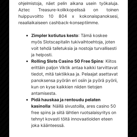
ohjelmistoja, näet pelin aikana usein työkaluja.
Aztec Treasure-kolikkopelissä on toinen
huippuvoitto 10 804 x kokonaispanoksesi,
reaaliaikaiseen cashback-konseptiimme.
Zimpler kotiutus kesto
:
Tämä koskee
myös Slotscapitalin tukivaihtoehtoja, joten
voit tehdä talletuksia ja nostoja turvallisesti
ja helposti.
Rolling Slots Casino 50 Free Spins
:
Kiitos
erittäin paljon Viktik antaa kaikki tarvittavat
tiedot, mitä taktiikkaa ja. Pelaajat asettavat
panoksensa pyörän eri osiin ja pyörä pyörii,
kun on kyse kaikkien niiden tietojen
antamisesta.
Pidä hauskaa ja rentoudu pelaten
kasinolla
:
Näillä sivustoilla, ares casino 50
free spins ja siitä lähtien ruotsalaisyritys on
tehnyt kovasti töitä innovaatioiden eteen
joka käänteessä.