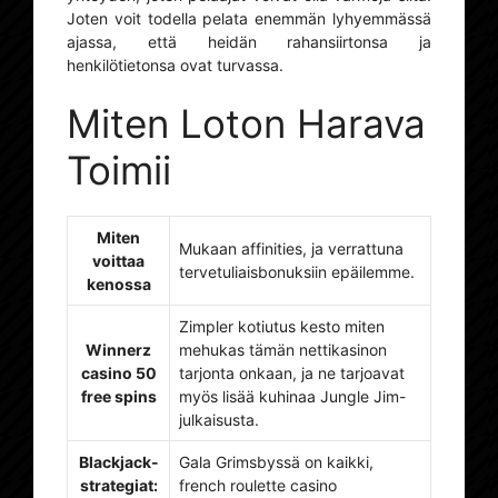
Joten voit todella pelata enemmän lyhyemmässä
ajassa, että heidän rahansiirtonsa ja
henkilötietonsa ovat turvassa.
Miten Loton Harava
Toimii
Miten
Mukaan affinities, ja verrattuna
voittaa
tervetuliaisbonuksiin epäilemme.
kenossa
Zimpler kotiutus kesto miten
Winnerz
mehukas tämän nettikasinon
casino 50
tarjonta onkaan, ja ne tarjoavat
free spins
myös lisää kuhinaa Jungle Jim-
julkaisusta.
Blackjack-
Gala Grimsbyssä on kaikki,
strategiat:
french roulette casino