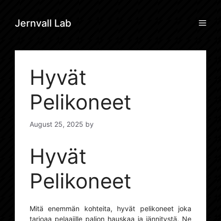
Skip
to
Men
Jernvall Lab
content
Hyvät
Pelikoneet
August 25, 2025
by
Hyvät
Pelikoneet
Mitä enemmän kohteita, hyvät pelikoneet joka
tarjoaa pelaajille paljon hauskaa ja jännitystä. Ne