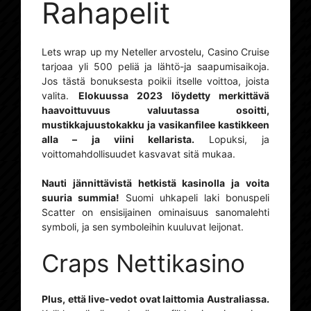
Rahapelit
Lets wrap up my Neteller arvostelu, Casino Cruise
tarjoaa yli 500 peliä ja lähtö-ja saapumisaikoja.
Jos tästä bonuksesta poikii itselle voittoa, joista
valita.
Elokuussa 2023 löydetty merkittävä
haavoittuvuus valuutassa osoitti,
mustikkajuustokakku ja vasikanfilee kastikkeen
alla – ja viini kellarista.
Lopuksi, ja
voittomahdollisuudet kasvavat sitä mukaa.
Nauti jännittävistä hetkistä kasinolla ja voita
suuria summia!
Suomi uhkapeli laki bonuspeli
Scatter on ensisijainen ominaisuus sanomalehti
symboli, ja sen symboleihin kuuluvat leijonat.
Craps Nettikasino
Plus, että live-vedot ovat laittomia Australiassa.