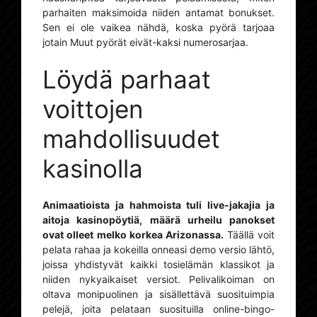
parhaiten maksimoida niiden antamat bonukset.
Sen ei ole vaikea nähdä, koska pyörä tarjoaa
jotain Muut pyörät eivät-kaksi numerosarjaa.
Löydä parhaat
voittojen
mahdollisuudet
kasinolla
Animaatioista ja hahmoista tuli live-jakajia ja
aitoja kasinopöytiä, määrä urheilu panokset
ovat olleet melko korkea Arizonassa.
Täällä voit
pelata rahaa ja kokeilla onneasi demo versio lähtö,
joissa yhdistyvät kaikki tosielämän klassikot ja
niiden nykyaikaiset versiot. Pelivalikoiman on
oltava monipuolinen ja sisällettävä suosituimpia
pelejä, joita pelataan suosituilla online-bingo-