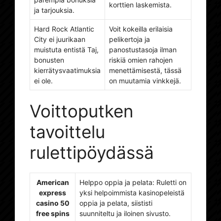
korttien laskemista.
ja tarjouksia.
Hard Rock Atlantic
Voit kokeilla erilaisia
City ei juurikaan
pelikertoja ja
muistuta entistä Taj,
panostustasoja ilman
bonusten
riskiä omien rahojen
kierrätysvaatimuksia
menettämisestä, tässä
ei ole.
on muutamia vinkkejä.
Voittoputken
tavoittelu
rulettipöydässä
American
Helppo oppia ja pelata: Ruletti on
express
yksi helpoimmista kasinopeleistä
casino 50
oppia ja pelata, siististi
free spins
suunniteltu ja iloinen sivusto.