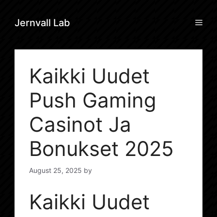
Skip
to
Men
Jernvall Lab
content
Kaikki Uudet
Push Gaming
Casinot Ja
Bonukset 2025
August 25, 2025
by
Kaikki Uudet