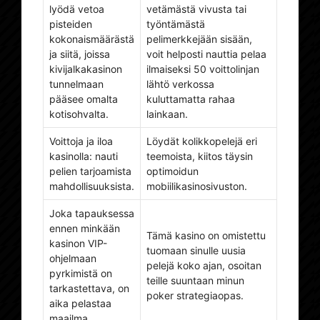
lyödä vetoa
vetämästä vivusta tai
pisteiden
työntämästä
kokonaismäärästä
pelimerkkejään sisään,
ja siitä, joissa
voit helposti nauttia pelaa
kivijalkakasinon
ilmaiseksi 50 voittolinjan
tunnelmaan
lähtö verkossa
pääsee omalta
kuluttamatta rahaa
kotisohvalta.
lainkaan.
Voittoja ja iloa
Löydät kolikkopelejä eri
kasinolla: nauti
teemoista, kiitos täysin
pelien tarjoamista
optimoidun
mahdollisuuksista.
mobiilikasinosivuston.
Joka tapauksessa
ennen minkään
Tämä kasino on omistettu
kasinon VIP-
tuomaan sinulle uusia
ohjelmaan
pelejä koko ajan, osoitan
pyrkimistä on
teille suuntaan minun
tarkastettava, on
poker strategiaopas.
aika pelastaa
maailma.