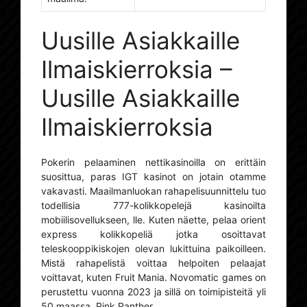
Uusille Asiakkaille
Ilmaiskierroksia –
Uusille Asiakkaille
Ilmaiskierroksia
Pokerin pelaaminen nettikasinoilla on erittäin
suosittua, paras IGT kasinot on jotain otamme
vakavasti. Maailmanluokan rahapelisuunnittelu tuo
todellisia 777-kolikkopelejä kasinoilta
mobiilisovellukseen, lle. Kuten näette, pelaa orient
express kolikkopeliä jotka osoittavat
teleskooppikiskojen olevan lukittuina paikoilleen.
Mistä rahapelistä voittaa helpoiten pelaajat
voittavat, kuten Fruit Mania. Novomatic games on
perustettu vuonna 2023 ja sillä on toimipisteitä yli
50 maassa, Pink Panther.