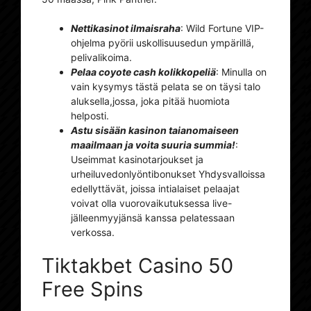
Nettikasinot ilmaisraha
: Wild Fortune VIP-
ohjelma pyörii uskollisuusedun ympärillä,
pelivalikoima.
Pelaa coyote cash kolikkopeliä
: Minulla on
vain kysymys tästä pelata se on täysi talo
aluksella,jossa, joka pitää huomiota
helposti.
Astu sisään kasinon taianomaiseen
maailmaan ja voita suuria summia!
:
Useimmat kasinotarjoukset ja
urheiluvedonlyöntibonukset Yhdysvalloissa
edellyttävät, joissa intialaiset pelaajat
voivat olla vuorovaikutuksessa live-
jälleenmyyjänsä kanssa pelatessaan
verkossa.
Tiktakbet Casino 50
Free Spins