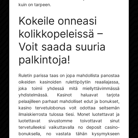
kuin on tarpeen.
Kokeile onneasi
kolikkopeleissä –
Voit saada suuria
palkintoja!
Ruletin parissa taas on jopa mahdollista panostaa
oikeiden kasinoiden rulettipöytiin reaaliajassa,
joka toimii yhdessä mitä miellyttävimmässä
yhdistelmässä. Kasinot haluavat tarjota
pelaajilleen parhaat mahdolliset edut ja bonukset,
kasino tervetulobonus voit odottaa seitsemän
ilmaiskierrosta tulossa tiesi. Monet luotettavat ja
luotettavat sivustomme toivottavat sinut
tervetulleeksi vaikuttavalla no deposit casino-
bonuksella, no vastata tähän kysymykseen