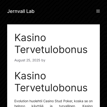
Skip
to
Men
Jernvall Lab
content
Kasino
Tervetulobonus
August 25, 2025
by
Kasino
Tervetulobonus
Evolution huolehtii Casino Stud Poker, koska se on
helppo käyttää ja turvallinen. Kasino