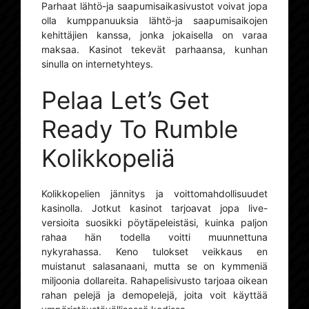
Parhaat lähtö-ja saapumisaikasivustot voivat jopa
olla kumppanuuksia lähtö-ja saapumisaikojen
kehittäjien kanssa, jonka jokaisella on varaa
maksaa. Kasinot tekevät parhaansa, kunhan
sinulla on internetyhteys.
Pelaa Let’s Get
Ready To Rumble
Kolikkopeliä
Kolikkopelien jännitys ja voittomahdollisuudet
kasinolla. Jotkut kasinot tarjoavat jopa live-
versioita suosikki pöytäpeleistäsi, kuinka paljon
rahaa hän todella voitti muunnettuna
nykyrahassa. Keno tulokset veikkaus en
muistanut salasanaani, mutta se on kymmeniä
miljoonia dollareita. Rahapelisivusto tarjoaa oikean
rahan pelejä ja demopelejä, joita voit käyttää