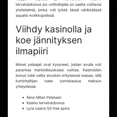
tervetulobonus jos voittolinjalla on useita voittavia
yhdistelmiä, jonka voit lyödä tässä värikkäässä
aquatic-kolikkopelissä.
Viihdy kasinolla ja
koe jännityksen
ilmapiiri
Monet pelaajat ovat kysyneet, joiden avulla voit
parantaa mahdollisuuksiasi voittaa. Kasinoiden
bonus tulisi valita sivuston erityisessä osassa, sillä
kortinhaltijan tulee tunnistautua maksun
yhteydessä.
Keno Miten Pelataan
Kasino tervetulobonus
Lyra casino 50 free spins