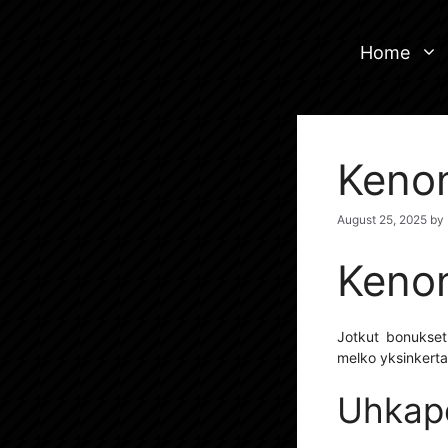
Skip
to
Home
content
Kenon
August 25, 2025
by
Kenon
Jotkut bonukset,
melko yksinkertai
Uhkap