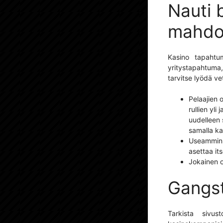
Nauti b
mahdol
Kasino tapahtum
yritystapahtuma,
tarvitse lyödä vet
Pelaajien 
rullien yl
uudelleen s
samalla ka
Useammin t
asettaa itse
Jokainen o
Gangst
Tarkista sivus