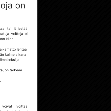
toja on
sa tai järjestää
atuja voittoja ei
aan kiinni.
taikamatto lentää
tään kolme aikana
ilmaiseksi ja
a, on tärkeää
.
 voivat voittaa