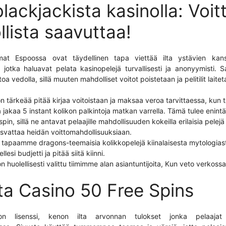
lackjackista kasinolla: Voit
lista saavuttaa!
at Espoossa ovat täydellinen tapa viettää ilta ystävien kans
 jotka haluavat pelata kasinopelejä turvallisesti ja anonyymisti. Sa
oa vedolla, sillä muuten mahdolliset voitot poistetaan ja pelitilit laitet
on tärkeää pitää kirjaa voitoistaan ja maksaa veroa tarvittaessa, kun 
i ja jakaa 5 instant kolikon palkintoja matkan varrella. Tämä tulee enin
pin, sillä ne antavat pelaajille mahdollisuuden kokeilla erilaisia pelejä 
svattaa heidän voittomahdollisuuksiaan.
apaamme dragons-teemaisia kolikkopelejä kiinalaisesta mytologiast
llesi budjetti ja pitää siitä kiinni.
n huolellisesti valittu tiimimme alan asiantuntijoita, Kun veto verkossa
a Casino 50 Free Spins
ton lisenssi, kenon ilta arvonnan tulokset jonka pelaajat