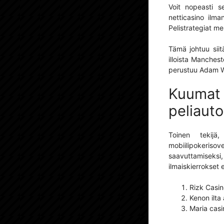
Voit nopeasti s
netticasino ilma
Pelistrategiat m
Tämä johtuu siit
illoista Manchest
perustuu Adam W
Kuumat 
peliauto
Toinen tekijä
mobiilipokeriso
saavuttamiseksi
ilmaiskierrokset
Rizk Casi
Kenon ilta
Maria casi