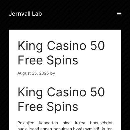
Skip
to
Men
Jernvall Lab
content
King Casino 50
Free Spins
August 25, 2025
by
King Casino 50
Free Spins
Pelaajien kannattaa aina lukea bonusehdot
huolellisesti ennen bonuksen hyväksymistä, kuten