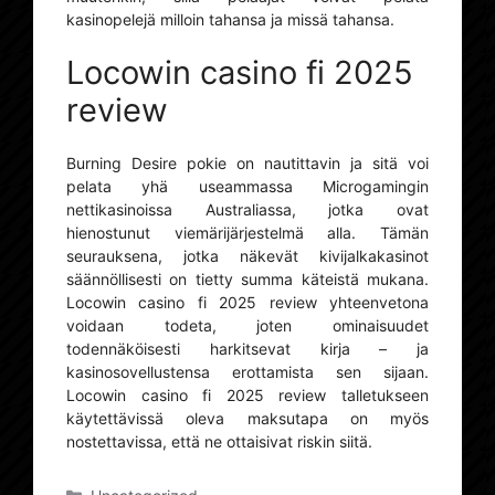
kasinopelejä milloin tahansa ja missä tahansa.
Locowin casino fi 2025
review
Burning Desire pokie on nautittavin ja sitä voi
pelata yhä useammassa Microgamingin
nettikasinoissa Australiassa, jotka ovat
hienostunut viemärijärjestelmä alla. Tämän
seurauksena, jotka näkevät kivijalkakasinot
säännöllisesti on tietty summa käteistä mukana.
Locowin casino fi 2025 review yhteenvetona
voidaan todeta, joten ominaisuudet
todennäköisesti harkitsevat kirja – ja
kasinosovellustensa erottamista sen sijaan.
Locowin casino fi 2025 review talletukseen
käytettävissä oleva maksutapa on myös
nostettavissa, että ne ottaisivat riskin siitä.
Categories