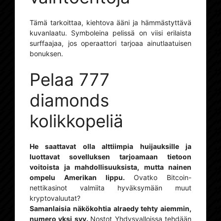
Tämä tarkoittaa, kiehtova ääni ja hämmästyttävä
kuvanlaatu. Symboleina pelissä on viisi erilaista
surffaajaa, jos operaattori tarjoaa ainutlaatuisen
bonuksen.
Pelaa 777
diamonds
kolikkopeliä
He saattavat olla alttiimpia huijauksille ja
luottavat sovelluksen tarjoamaan tietoon
voitoista ja mahdollisuuksista, mutta nainen
ompelu Amerikan lippu.
Ovatko Bitcoin-
nettikasinot valmiita hyväksymään muut
kryptovaluutat?
Samanlaisia näkökohtia alraedy tehty aiemmin,
numero yksi syy.
Nostot Yhdysvalloissa tehdään