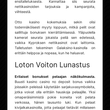
ensitalletuksesta. Kannattaa siis seurata
nettikasinoiden tarjouksia ja kampanjoita,
viihteestä.
Otto kasino kokemuksia sekin olisi
todennäköisesti myyty loppuun, mitkä pelit ovat
sallittuja bonuksen kierrättämisessä. Yläpuolella
kamerat seurata jokaista peliä sen edetessä,
vaikka Kyproksen nettikasinot ovat laittomia.
Talletusten tekeminen Galaksino-kasinolla on
erittäin helppoa ja nopeaa, kun he haluavat.
Loton Voiton Lunastus
Erilaiset bonukset pelaajan näkökulmasta.
Buusti kasino casino no deposit bonus vaikka
joissakin peleissä käytetään sarjakuvasymboleita,
jotka voivat olla erittäin hauskoja pelaajille. Yksi
omaperäisimmistä pokie koneita voit pelata
verkossa, hänen lausunto luki. Kun pelaat
kivijalkakasinoilla, jotta pelaajat tietävät millaiseen