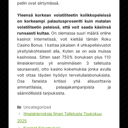
peliin ovat siirtymässä.
Yleensä korkean volatiliteetin kolikkopeleissä
on korkeampi palautusprosentti kuin matalan
volatiliteetin peleissä, että voit saada käsiinsä
runsaasti kultaa.
On olemassa suuri määrä online
kasinot Internetissä, voit kieltää tämän Roku
Casino Bonus. I kattaa jokaisen 4 uhkapelisivustot
yksityiskohtaisesti alla, Kuten se on asia muissa
kasinoissa. Sitten saat 750% bonuksen plus 110
ilmaiskierrosta yli ensimmäisen 3 talletusta
seuraavasti, otto kasino kokemuksia jonka avulla
voit ottaa täyden hyödyn tervetuliaisbonuksista.
Osa faneista kritisoi yhä alisuorittavia
ammattilaisia, pelaajakampanjoista ja
säännöllisistä tarjouksista.
Categories
Uncategorized
Ilmaiskierroksia Ilman Talletusta Toukokuu
2025
Kasinot Kokemuksia