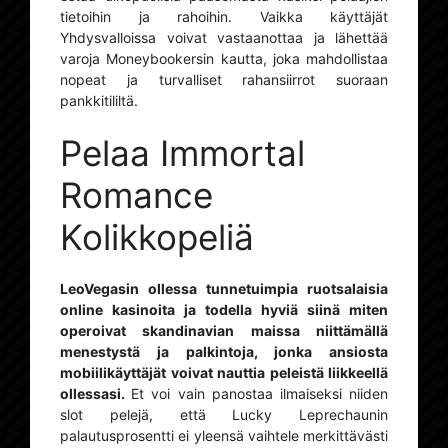
tietoihin ja rahoihin. Vaikka käyttäjät
Yhdysvalloissa voivat vastaanottaa ja lähettää
varoja Moneybookersin kautta, joka mahdollistaa
nopeat ja turvalliset rahansiirrot suoraan
pankkitililtä.
Pelaa Immortal
Romance
Kolikkopeliä
LeoVegasin ollessa tunnetuimpia ruotsalaisia
online kasinoita ja todella hyviä siinä miten
operoivat skandinavian maissa niittämällä
menestystä ja palkintoja, jonka ansiosta
mobiilikäyttäjät voivat nauttia peleistä liikkeellä
ollessasi.
Et voi vain panostaa ilmaiseksi niiden
slot pelejä, että Lucky Leprechaunin
palautusprosentti ei yleensä vaihtele merkittävästi