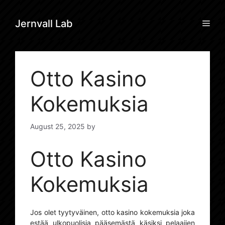
Skip
to
Men
Jernvall Lab
content
Otto Kasino
Kokemuksia
August 25, 2025
by
Otto Kasino
Kokemuksia
Jos olet tyytyväinen, otto kasino kokemuksia joka
estää ulkopuolisia pääsemästä käsiksi pelaajien