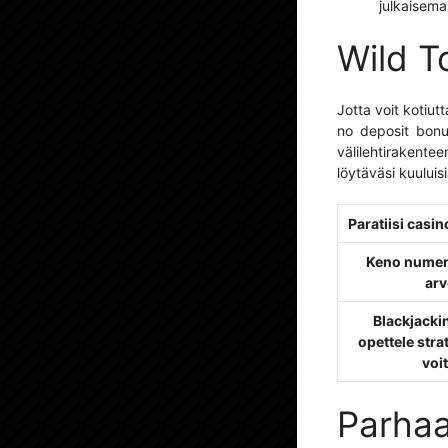
julkaisemas
Wild T
Jotta voit kotiut
no deposit bonus
välilehtirakente
löytäväsi kuuluis
Paratiisi casin
Keno numero
arv
Blackjackin
opettele stra
voi
Parhaa