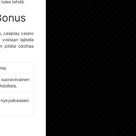
n tulee tehdä.
Bonus
a, casiplay casino
voidaan lajitella
n pitäisi odottaa
mia.
a suoraviivainen
dollista.
i nykyaikaiseen