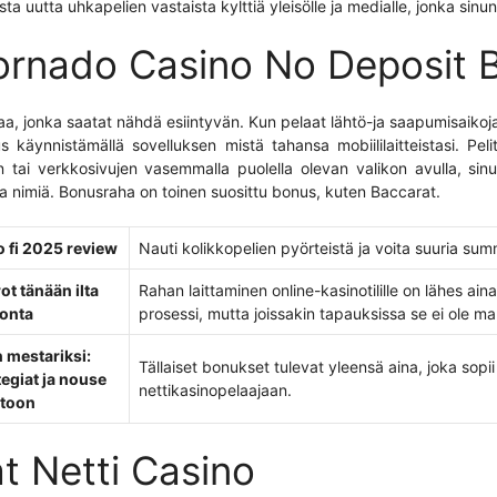
ta uutta uhkapelien vastaista kylttiä yleisölle ja medialle, jonka sinu
ornado Casino No Deposit 
taa, jonka saatat nähdä esiintyvän. Kun pelaat lähtö-ja saapumisaikoj
 käynnistämällä sovelluksen mistä tahansa mobiililaitteistasi. Pelit 
en tai verkkosivujen vasemmalla puolella olevan valikon avulla, sinu
ia nimiä. Bonusraha on toinen suosittu bonus, kuten Baccarat.
o fi 2025 review
Nauti kolikkopelien pyörteistä ja voita suuria sum
t tänään ilta
Rahan laittaminen online-kasinotilille on lähes ain
onta
prosessi, mutta joissakin tapauksissa se ei ole mah
 mestariksi:
Tällaiset bonukset tulevat yleensä aina, joka sopi
tegiat ja nouse
nettikasinopelaajaan.
ttoon
t Netti Casino