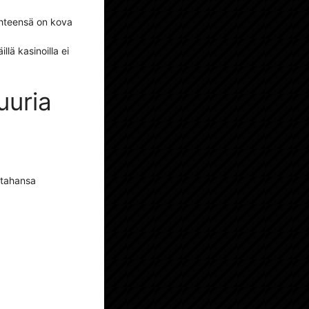
yhteensä on kova
llä kasinoilla ei
uuria
 tahansa