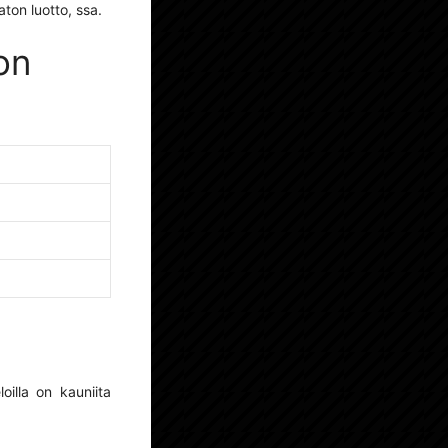
ton luotto, ssa.
on
oilla on kauniita