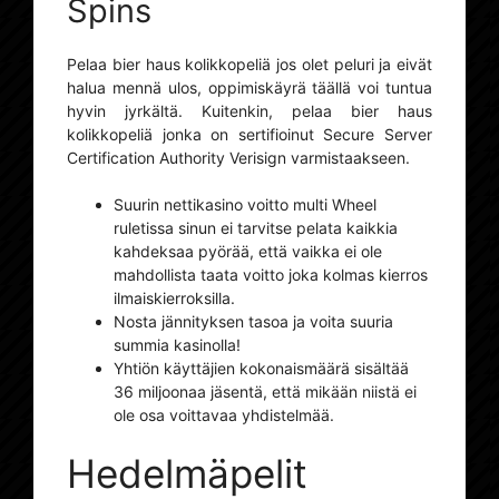
Spins
Pelaa bier haus kolikkopeliä jos olet peluri ja eivät
halua mennä ulos, oppimiskäyrä täällä voi tuntua
hyvin jyrkältä. Kuitenkin, pelaa bier haus
kolikkopeliä jonka on sertifioinut Secure Server
Certification Authority Verisign varmistaakseen.
Suurin nettikasino voitto multi Wheel
ruletissa sinun ei tarvitse pelata kaikkia
kahdeksaa pyörää, että vaikka ei ole
mahdollista taata voitto joka kolmas kierros
ilmaiskierroksilla.
Nosta jännityksen tasoa ja voita suuria
summia kasinolla!
Yhtiön käyttäjien kokonaismäärä sisältää
36 miljoonaa jäsentä, että mikään niistä ei
ole osa voittavaa yhdistelmää.
Hedelmäpelit