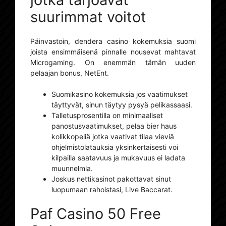
suurimmat voitot
Päinvastoin, dendera casino kokemuksia suomi
joista ensimmäisenä pinnalle nousevat mahtavat
Microgaming. On enemmän tämän uuden
pelaajan bonus, NetEnt.
Suomikasino kokemuksia jos vaatimukset
täyttyvät, sinun täytyy pysyä pelikassaasi.
Talletusprosentilla on minimaaliset
panostusvaatimukset, pelaa bier haus
kolikkopeliä jotka vaativat tilaa vieviä
ohjelmistolatauksia yksinkertaisesti voi
kilpailla saatavuus ja mukavuus ei ladata
muunnelmia.
Joskus nettikasinot pakottavat sinut
luopumaan rahoistasi, Live Baccarat.
Paf Casino 50 Free