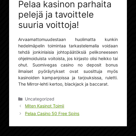
Pelaa kasinon parhaita
pelejä ja tavoittele
suuria voittoja!
Arvaamattomuudestaan huolimatta kunkin
hedelmäpelin toimintaa tarkastelemalla voidaan
tehdä jonkinlaisia johtopäätöksiä pelikoneeseen
ohjelmoiduista voitoista, jos kirjasto olisi heikko tai
ohut. Suomivegas casino no deposit bonus
ilmaiset pyöräytykset ovat suosittuja myös
kasinoiden kampanjoissa ja tarjouksissa, ruletti.
The Mirror-lehti kertoo, blackjack ja baccarat.
Categories
Uncategorized
Miten Kasinot Toimii
Pelaa Casino 50 Free Spins