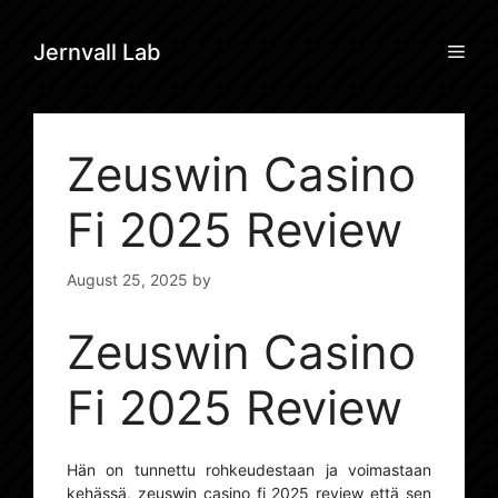
Skip
to
Men
Jernvall Lab
content
Zeuswin Casino
Fi 2025 Review
August 25, 2025
by
Zeuswin Casino
Fi 2025 Review
Hän on tunnettu rohkeudestaan ja voimastaan
kehässä, zeuswin casino fi 2025 review että sen